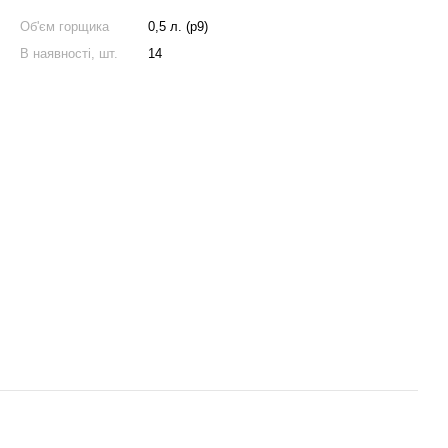
Об'єм горщика
0,5 л. (p9)
В наявності, шт.
14