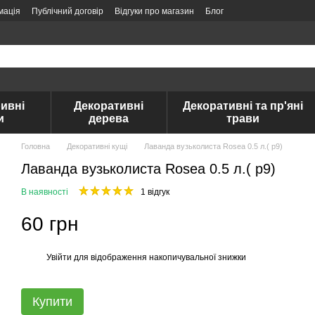
мація
Публічний договір
Відгуки про магазин
Блог
ивні
Декоративні
Декоративні та пр'яні
и
дерева
трави
Головна
Декоративні кущі
Лаванда вузьколиста Rosea 0.5 л.( p9)
Лаванда вузьколиста Rosea 0.5 л.( p9)
В наявності
1 відгук
60 грн
Увійти
для відображення накопичувальної знижки
%
Купити