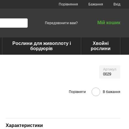
Порівняння
Бажання
Вхід
Мій кошик
Передзвонити вам?
Рослини для живоплоту і
Хвойні
бордюрів
рослини
Артикул
0029
Порівняти
В бажання
Характеристики