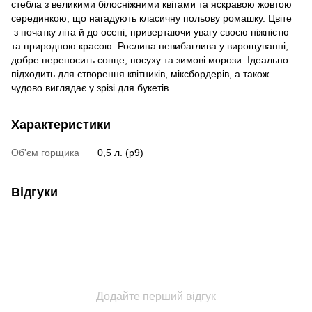
стебла з великими білосніжними квітами та яскравою жовтою
серединкою, що нагадують класичну польову ромашку. Цвіте
з початку літа й до осені, привертаючи увагу своєю ніжністю
та природною красою. Рослина невибаглива у вирощуванні,
добре переносить сонце, посуху та зимові морози. Ідеально
підходить для створення квітників, міксбордерів, а також
чудово виглядає у зрізі для букетів.
Характеристики
Об'єм горщика
0,5 л. (p9)
Відгуки
Додайте перший відгук