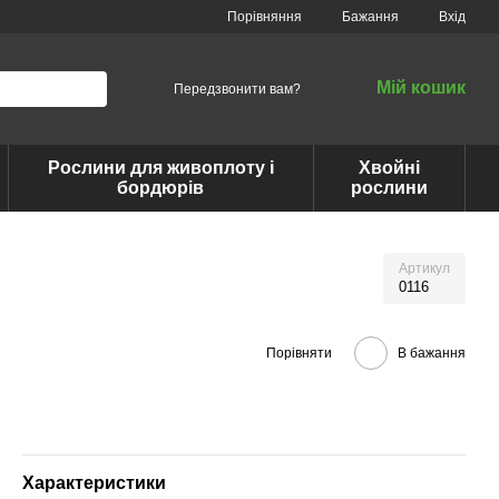
Порівняння
Бажання
Вхід
Мій кошик
Передзвонити вам?
Рослини для живоплоту і
Хвойні
бордюрів
рослини
Артикул
0116
Порівняти
В бажання
Характеристики