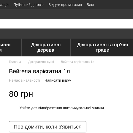
мація
Публічний договір
Відгуки про магазин
Блог
ивні
Декоративні
Декоративні та пр'яні
и
дерева
трави
Головна
Декоративні кущі
Вейгела варієгатна 1л.
Вейгела варієгатна 1л.
Немає в наявності
Написати відгук
80 грн
Увійти
для відображення накопичувальної знижки
%
Повідомити, коли з'явиться