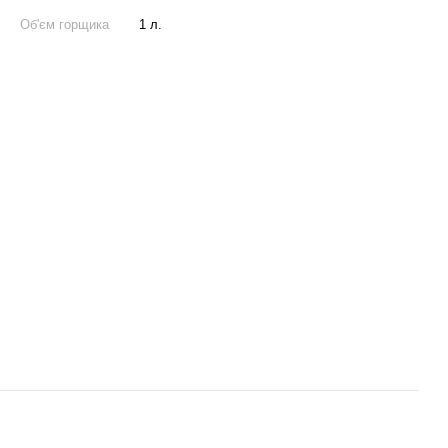
Об'єм горщика
1 л.