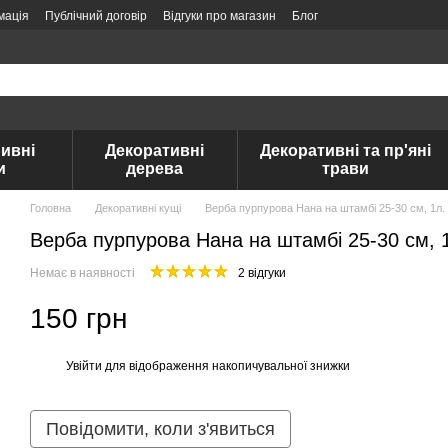
мація
Публічний договір
Відгуки про магазин
Блог
ивні
Декоративні
Декоративні та пр'яні
и
дерева
трави
Головна
Декоративні кущі
Верба пурпурова Нана на штамбі 25-30 см, 1л.
Верба пурпурова Нана на штамбі 25-30 см, 
Немає в наявності
2 відгуки
150 грн
Увійти
для відображення накопичувальної знижки
%
Повідомити, коли з'явиться