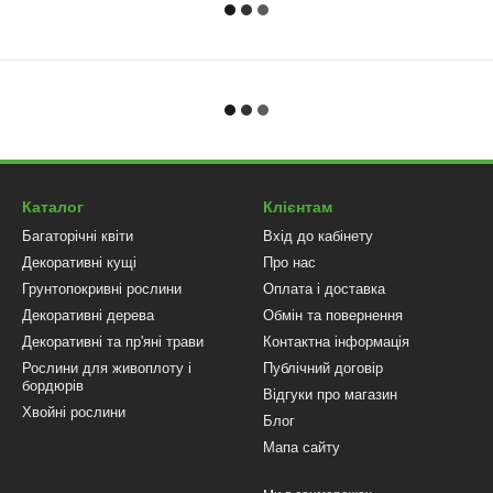
Каталог
Клієнтам
Багаторічні квіти
Вхід до кабінету
Декоративні кущі
Про нас
Грунтопокривні рослини
Оплата і доставка
Декоративні дерева
Обмін та повернення
Декоративні та пр'яні трави
Контактна інформація
Рослини для живоплоту і
Публічний договір
бордюрів
Відгуки про магазин
Хвойні рослини
Блог
Мапа сайту