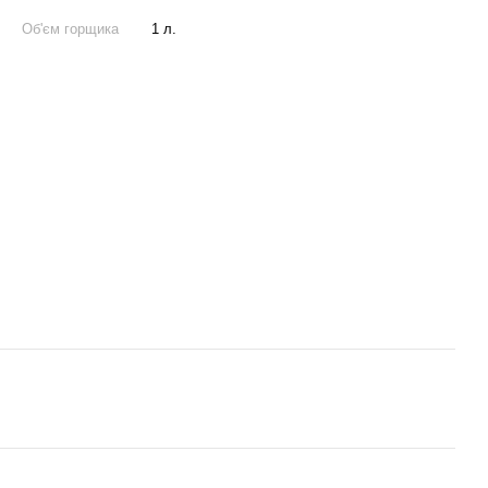
Об'єм горщика
1 л.