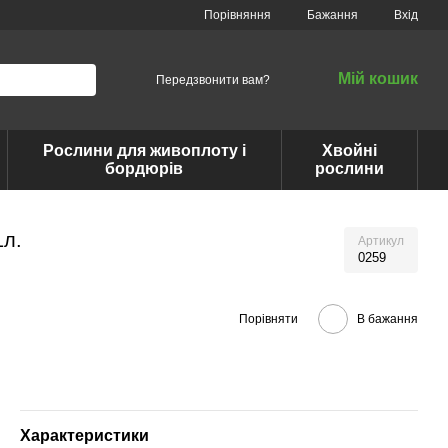
Порівняння
Бажання
Вхід
Мій кошик
Передзвонити вам?
Рослини для живоплоту і
Хвойні
бордюрів
рослини
1л.
Артикул
0259
Порівняти
В бажання
Характеристики