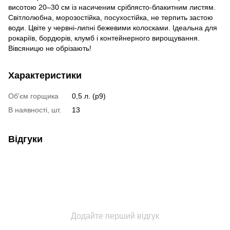
висотою 20–30 см із насиченим сріблясто-блакитним листям.
Світлолюбна, морозостійка, посухостійка, не терпить застою
води. Цвіте у червні-липні бежевими колосками. Ідеальна для
рокаріїв, бордюрів, клумб і контейнерного вирощування.
Вівсяницю не обрізають!
Характеристики
Об'єм горщика
0,5 л. (p9)
В наявності, шт.
13
Відгуки
Додайте перший відгук